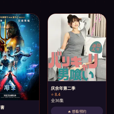
庆余年第二季
⭐ 8.4
全36集
三害
🔥 想看/预约