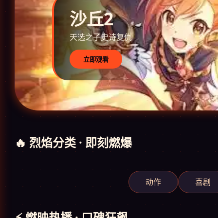
沙丘2
天选之子史诗复仇
立即观看
🔥 烈焰分类 · 即刻燃爆
动作
喜剧
⚡ 燃映热播 · 口碑狂飙