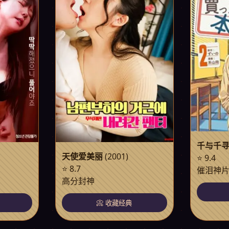
千与千
天使爱美丽
(2001)
⭐ 9.4
⭐ 8.7
催泪神
高分封神
📀 收藏经典