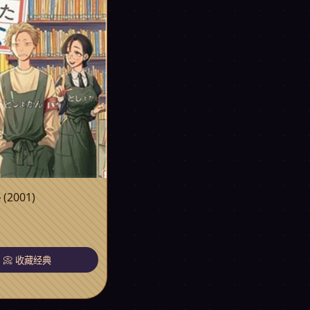
寻
(2001)
片
📀 收藏经典