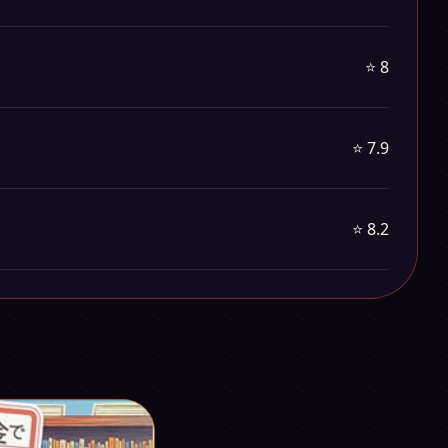
⭐ 8
⭐ 7.9
⭐ 8.2