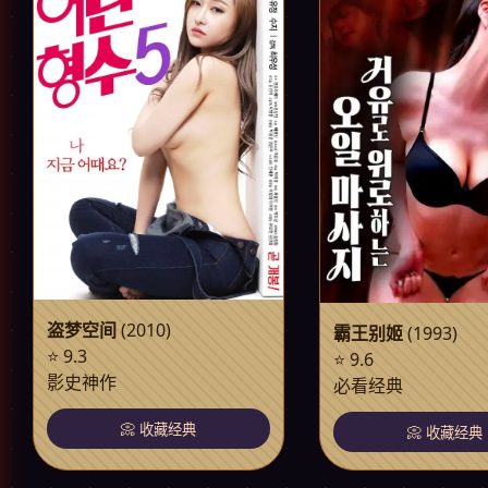
盗梦空间
(2010)
霸王别姬
(1993)
⭐ 9.3
⭐ 9.6
影史神作
必看经典
📀 收藏经典
📀 收藏经典