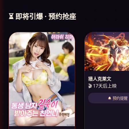
⏳ 即将引爆 · 预约抢座
猎人克莱文
🎬 17天后上映
🔔 预约提醒