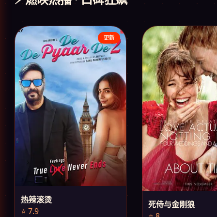
更新
热辣滚烫
死侍与金刚狼
⭐ 7.9
⭐ 8