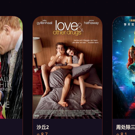
沙丘2
周处除
⭐ 8.7
⭐ 8.1