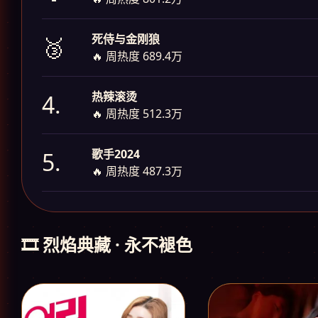
死侍与金刚狼
🥉
🔥 周热度 689.4万
热辣滚烫
4.
🔥 周热度 512.3万
歌手2024
5.
🔥 周热度 487.3万
🎞️ 烈焰典藏 · 永不褪色