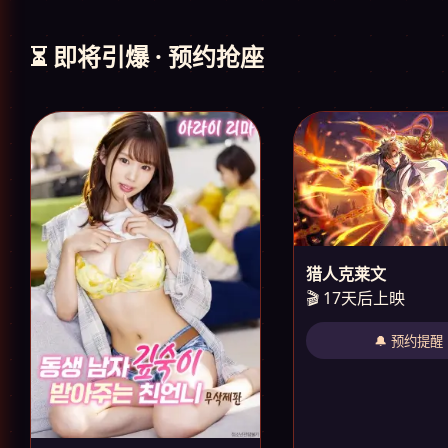
⏳ 即将引爆 · 预约抢座
猎人克莱文
🎬 17天后上映
🔔 预约提醒