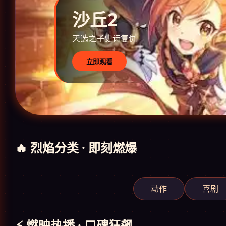
沙丘2
天选之子史诗复仇
立即观看
🔥 烈焰分类 · 即刻燃爆
动作
喜剧
⚡ 燃映热播 · 口碑狂飙