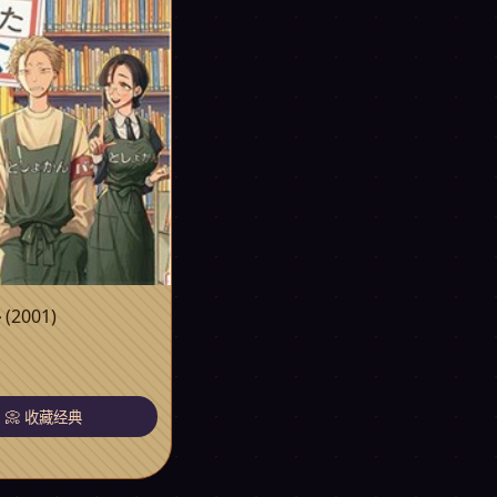
寻
(2001)
片
📀 收藏经典