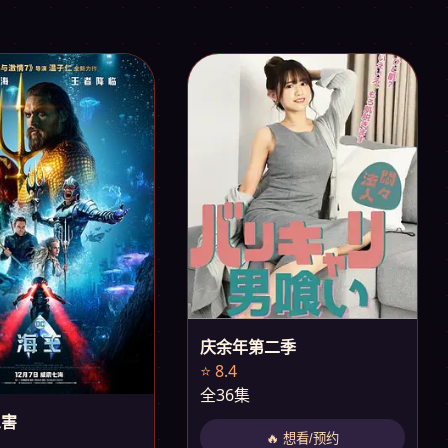
庆余年第二季
⭐ 8.4
全36集
三害
🔥 想看/预约