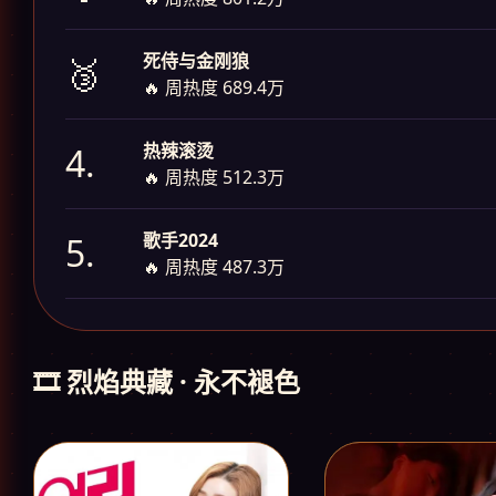
死侍与金刚狼
🥉
🔥 周热度 689.4万
热辣滚烫
4.
🔥 周热度 512.3万
歌手2024
5.
🔥 周热度 487.3万
🎞️ 烈焰典藏 · 永不褪色