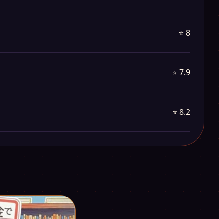
⭐ 8
⭐ 7.9
⭐ 8.2