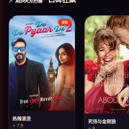
更新
热辣滚烫
死侍与金刚狼
⭐ 7.9
⭐ 8