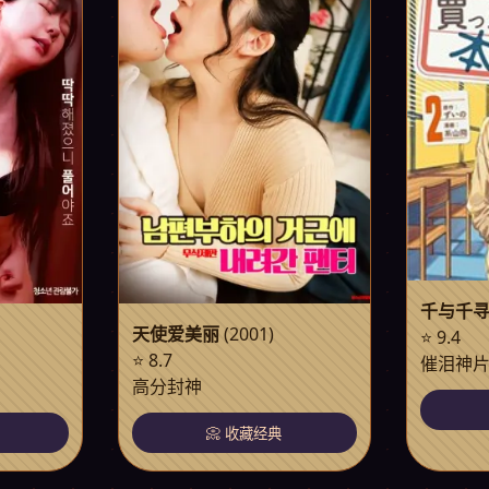
千与千
天使爱美丽
(2001)
⭐ 9.4
⭐ 8.7
催泪神
高分封神
📀 收藏经典