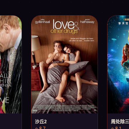
沙丘2
周处除
⭐ 8.7
⭐ 8.1