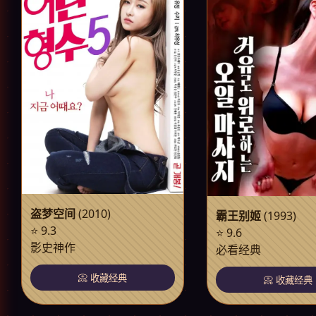
盗梦空间
(2010)
霸王别姬
(1993)
⭐ 9.3
⭐ 9.6
影史神作
必看经典
📀 收藏经典
📀 收藏经典