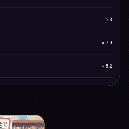
⭐ 8
⭐ 7.9
⭐ 8.2