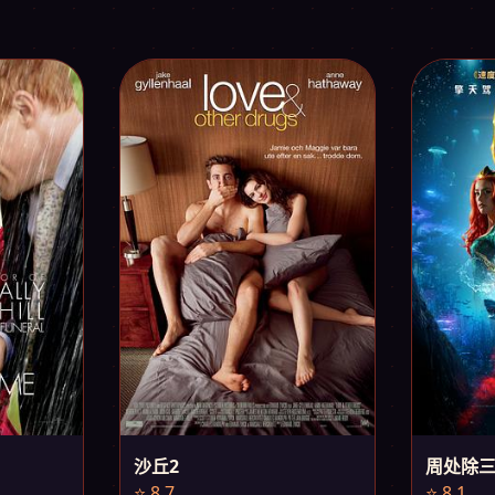
沙丘2
周处除
⭐ 8.7
⭐ 8.1