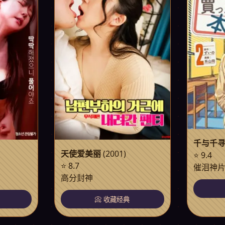
千与千
天使爱美丽
(2001)
⭐ 9.4
⭐ 8.7
催泪神
高分封神
📀 收藏经典