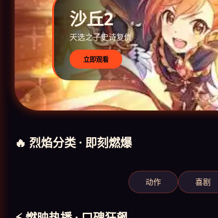
沙丘2
天选之子史诗复仇
立即观看
🔥 烈焰分类 · 即刻燃爆
动作
喜剧
⚡ 燃映热播 · 口碑狂飙