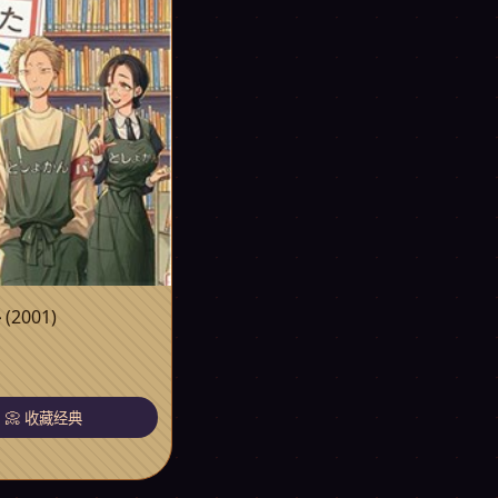
寻
(2001)
片
📀 收藏经典