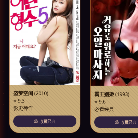
盗梦空间
(2010)
霸王别姬
(1993)
⭐ 9.3
⭐ 9.6
影史神作
必看经典
📀 收藏经典
📀 收藏经典