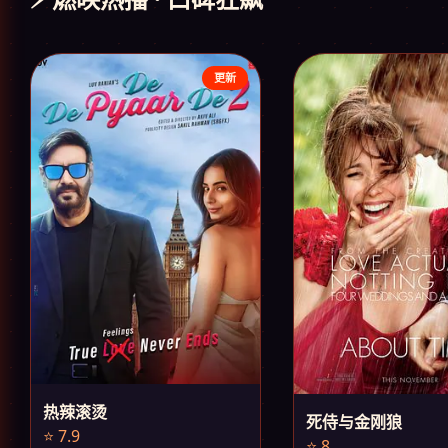
更新
热辣滚烫
死侍与金刚狼
⭐ 7.9
⭐ 8