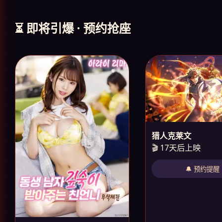
⏳ 即将引爆 · 预约抢座
猎人克莱文
🎬 17天后上映
🔔 预约提醒