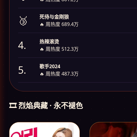
死侍与金刚狼
🥉
🔥 周热度 689.4万
热辣滚烫
4.
🔥 周热度 512.3万
歌手2024
5.
🔥 周热度 487.3万
🎞️ 烈焰典藏 · 永不褪色