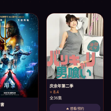
庆余年第二季
⭐ 8.4
全36集
三害
🔥 想看/预约