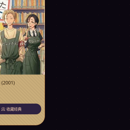
寻
(2001)
片
📀 收藏经典