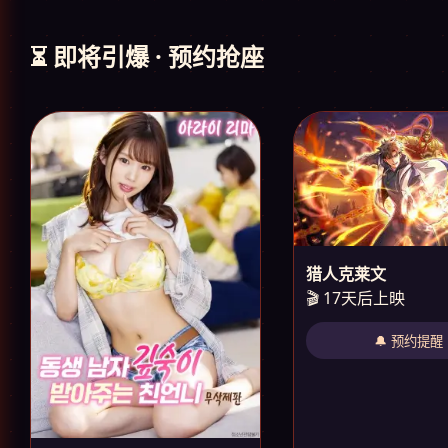
⏳ 即将引爆 · 预约抢座
猎人克莱文
🎬 17天后上映
🔔 预约提醒