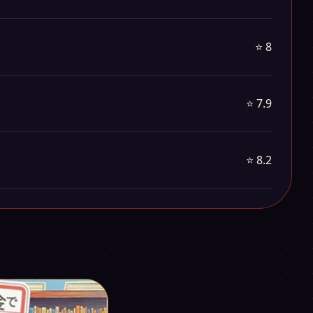
⭐ 8
⭐ 7.9
⭐ 8.2