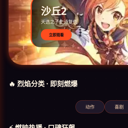
沙丘2
天选之子史诗复仇
立即观看
🔥 烈焰分类 · 即刻燃爆
动作
喜剧
⚡ 燃映热播 · 口碑狂飙