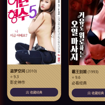
盗梦空间
(2010)
霸王别姬
(1993)
⭐ 9.3
⭐ 9.6
影史神作
必看经典
📀 收藏经典
📀 收藏经典