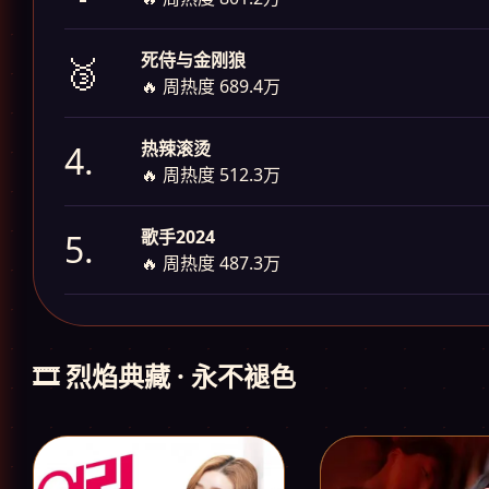
死侍与金刚狼
🥉
🔥 周热度 689.4万
热辣滚烫
4.
🔥 周热度 512.3万
歌手2024
5.
🔥 周热度 487.3万
🎞️ 烈焰典藏 · 永不褪色