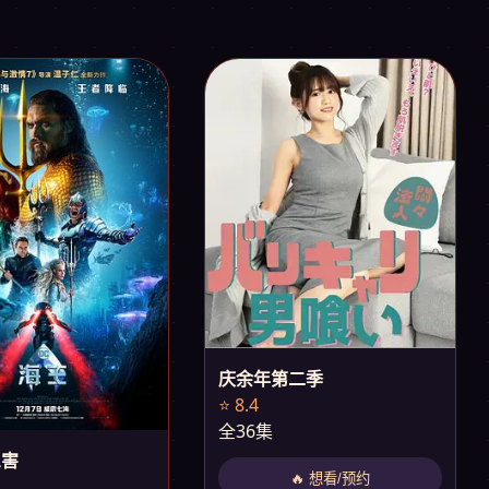
庆余年第二季
⭐ 8.4
全36集
三害
🔥 想看/预约