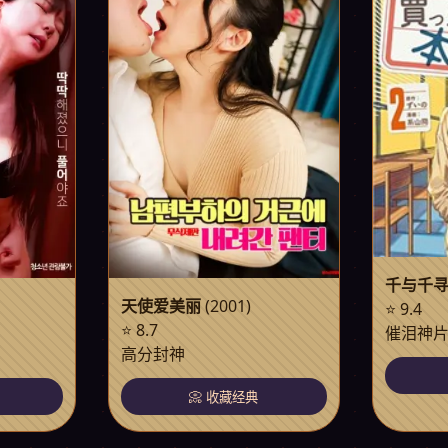
千与千
天使爱美丽
(2001)
⭐ 9.4
⭐ 8.7
催泪神
高分封神
📀 收藏经典