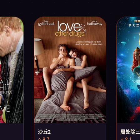
沙丘2
周处除
⭐ 8.7
⭐ 8.1