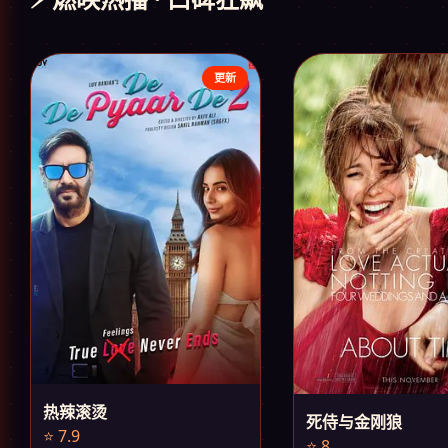
更新
热辣滚烫
死侍与金刚狼
⭐ 7.9
⭐ 8